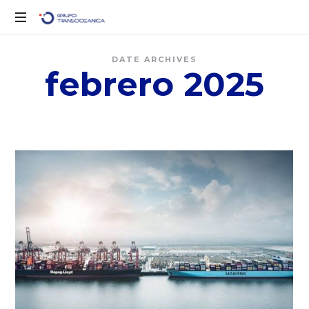
Logística
DATE ARCHIVES
Inteligente
febrero 2025
para
un
Mundo
en
Movimiento