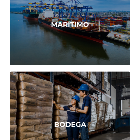
Servicio marítimo integral, ágil y
confiable.
MARÍTIMO
Cotizar Ahora
Recepción, almacenamiento y envío de
productos.
BODEGA
Cotizar Ahora