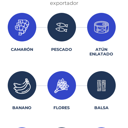
exportador
1.
2.
3.
CAMARÓN
PESCADO
ATÚN
ENLATADO
1.
2.
3.
BANANO
FLORES
BALSA
1.
2.
3.