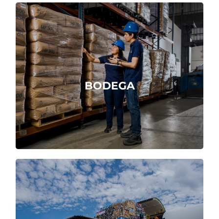
Recepción, almacenamiento y envío de
productos.
BODEGA
Cotizar Ahora
Importa y exporta ágilmente en los