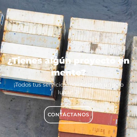
¿Tienes algún proyecto en
mente?
¡Todos tus servicios logísticos en un solo
lugar!
Bonjour
CONTÁCTANOS