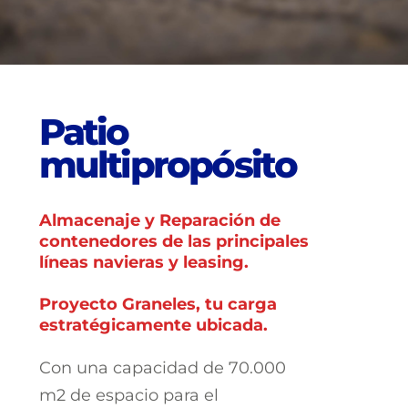
P
a
t
i
o
m
u
l
t
i
p
r
o
p
ó
s
i
t
o
Almacenaje y Reparación de
contenedores de las principales
líneas navieras y leasing.
Proyecto Graneles, tu carga
estratégicamente ubicada.
Con una capacidad de 70.000
m2 de espacio para el