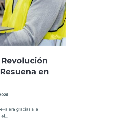
 Revolución
e Resuena en
2025
va era gracias a la
o el…