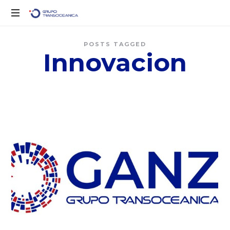
Solo
POSTS TAGGED
otro
Innovacion
sitio
de
WordPress