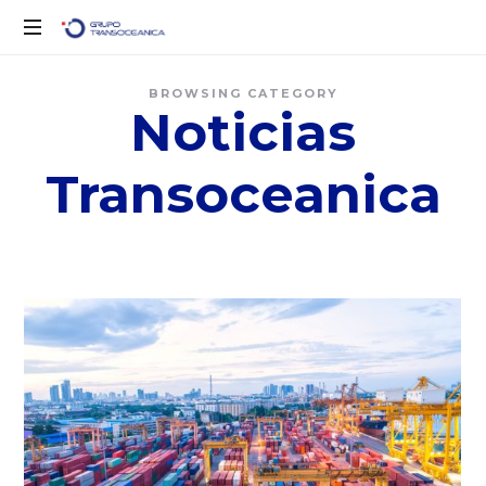
Logística
BROWSING CATEGORY
Inteligente
Noticias
para
un
Mundo
Transoceanica
en
Movimiento