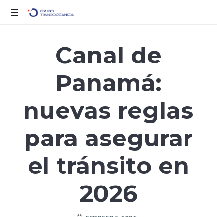
Logística
Inteligente
Canal de
para
un
Panamá:
Mundo
en
Movimiento
nuevas reglas
para asegurar
el tránsito en
2026