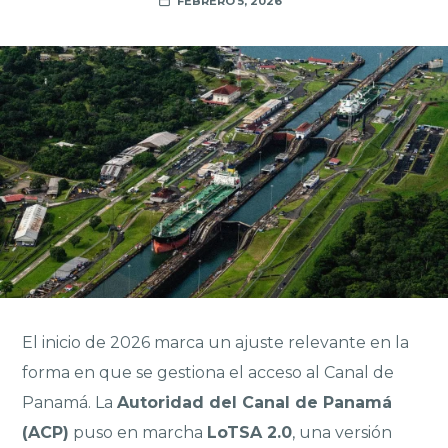
FEBRERO 5, 2026
El inicio de 2026 marca un ajuste relevante en la
forma en que se gestiona el acceso al Canal de
Panamá. La
Autoridad del Canal de Panamá
(ACP)
puso en marcha
LoTSA 2.0
, una versión