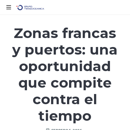
Logística
Inteligente
Zonas francas
para
un
y puertos: una
Mundo
en
Movimiento
oportunidad
que compite
contra el
tiempo