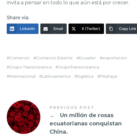
invita a pensar en todo lo que aún está por crecer.
Share via:
LinkedIn
Email
X (Twitter)
Copy Link
Comercio
Comercio Exterior
Ecuador
exportacion
Grupo Transoceanica
GrupoTransoceanica
Internacional
Latinoamerica
logistica
Pitahaya
PREVIOUS POST
←
Un millón de rosas
ecuatorianas conquistan
China.