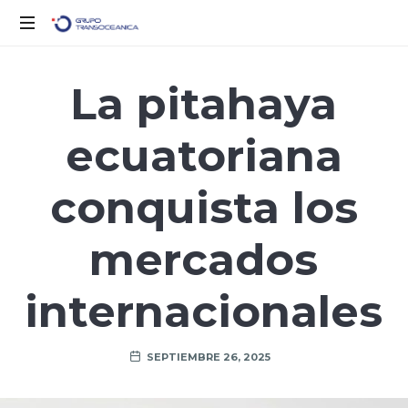
Logística
Inteligente
La pitahaya
para
un
ecuatoriana
Mundo
en
Movimiento
conquista los
mercados
internacionales
SEPTIEMBRE 26, 2025