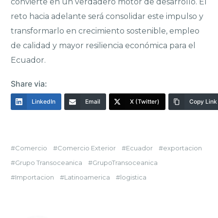
convierte en un verdadero motor de desarrollo. El
reto hacia adelante será consolidar este impulso y
transformarlo en crecimiento sostenible, empleo
de calidad y mayor resiliencia económica para el
Ecuador.
Share via:
LinkedIn
Email
X (Twitter)
Copy Link
Comercio
Comercio Exterior
Ecuador
exportacion
Grupo Transoceanica
GrupoTransoceanica
Importacion
Latinoamerica
logistica