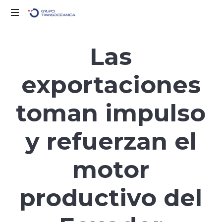
Logística
Inteligente
Las
para
un
exportaciones
Mundo
en
Movimiento
toman impulso
y refuerzan el
motor
productivo del