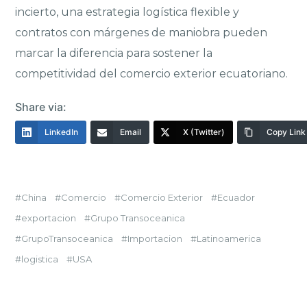
incierto, una estrategia logística flexible y
contratos con márgenes de maniobra pueden
marcar la diferencia para sostener la
competitividad del comercio exterior ecuatoriano.
Share via:
LinkedIn
Email
X (Twitter)
Copy Link
China
Comercio
Comercio Exterior
Ecuador
exportacion
Grupo Transoceanica
GrupoTransoceanica
Importacion
Latinoamerica
logistica
USA