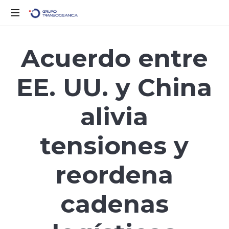
Logística
Inteligente
Acuerdo entre
para
un
EE. UU. y China
Mundo
en
Movimiento
alivia
tensiones y
reordena
cadenas