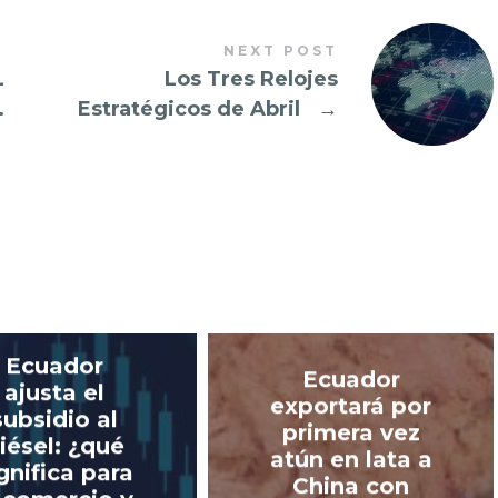
NEXT POST
L
Los Tres Relojes
.
Estratégicos de Abril
→
Ecuador
Ecuador
ajusta el
exportará por
subsidio al
primera vez
iésel: ¿qué
atún en lata a
gnifica para
China con