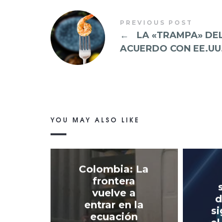
PREVIOUS POST
←
LA «TRAMPA» DE
ACUERDO CON EE.UU
YOU MAY ALSO LIKE
Colombia: La
frontera
vuelve a
d
entrar en la
si
ecuación