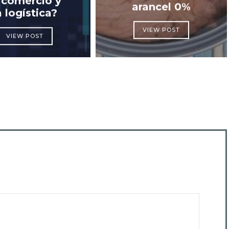
 comercio y
arancel 0%
a logística?
VIEW POST
VIEW POST