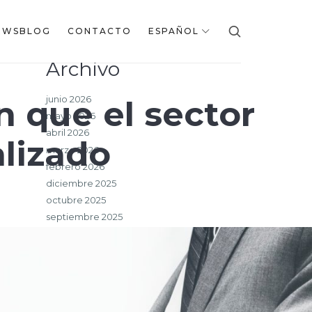
EWSBLOG
CONTACTO
ESPAÑOL
Archivo
junio 2026
n que el sector
mayo 2026
abril 2026
alizado
marzo 2026
febrero 2026
diciembre 2025
octubre 2025
septiembre 2025
julio 2025
junio 2025
mayo 2025
marzo 2025
febrero 2025