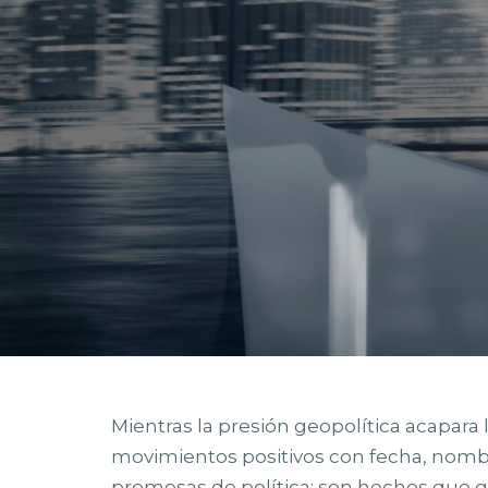
Mientras la presión geopolítica acapara l
movimientos positivos con fecha, nomb
promesas de política: son hechos que 